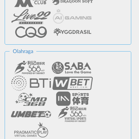
Olahraga