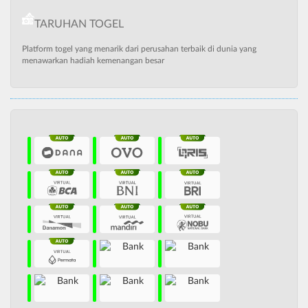
TARUHAN TOGEL
Platform togel yang menarik dari perusahan terbaik di dunia yang
menawarkan hadiah kemenangan besar