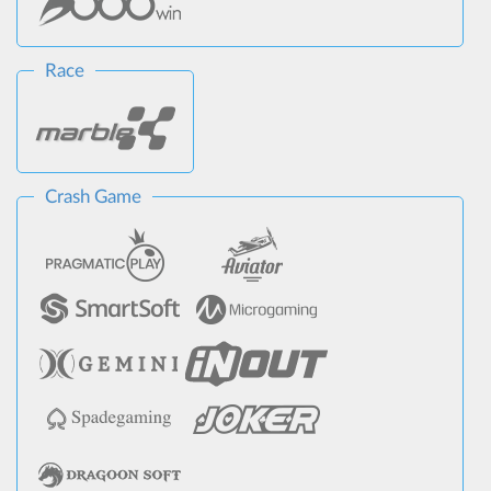
Race
Crash Game