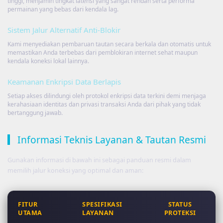
tinggi, menjamin tingkat latensi yang sangat rendah serta performa
permainan yang bebas dari kendala lag.
Sistem Jalur Alternatif Anti-Blokir
Kami menyediakan pembaruan tautan secara berkala dan otomatis untuk
memastikan Anda terbebas dari pemblokiran internet sehat maupun
kendala koneksi lokal lainnya.
Keamanan Enkripsi Data Berlapis
Setiap akses dilindungi oleh protokol enkripsi data terkini demi menjaga
kerahasiaan identitas dan privasi transaksi Anda dari pihak yang tidak
bertanggung jawab.
Informasi Teknis Layanan & Tautan Resmi
Gunakan informasi di bawah ini sebagai panduan resmi dalam
memilih jalur koneksi yang optimal dan aman:
FITUR
SPESIFIKASI
STATUS
UTAMA
LAYANAN
PROTEKSI