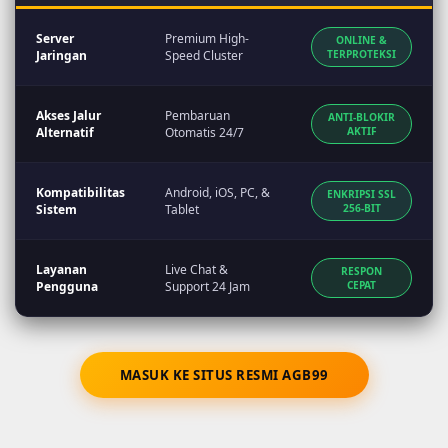
Server
Premium High-
ONLINE &
Jaringan
Speed Cluster
TERPROTEKSI
Akses Jalur
Pembaruan
ANTI-BLOKIR
Alternatif
Otomatis 24/7
AKTIF
Kompatibilitas
Android, iOS, PC, &
ENKRIPSI SSL
Sistem
Tablet
256-BIT
Layanan
Live Chat &
RESPON
Pengguna
Support 24 Jam
CEPAT
MASUK KE SITUS RESMI AGB99