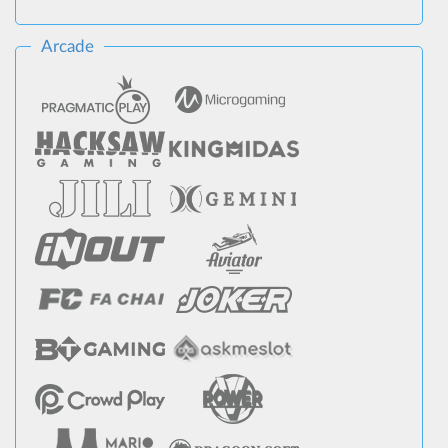
Arcade