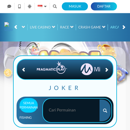
MASUK
DAFTAR
A
TOGEL
LIVE CASINO
RACE
CRASH GAME
ARCADE
JOKER
SEMUA
PERMAINAN
FISHING