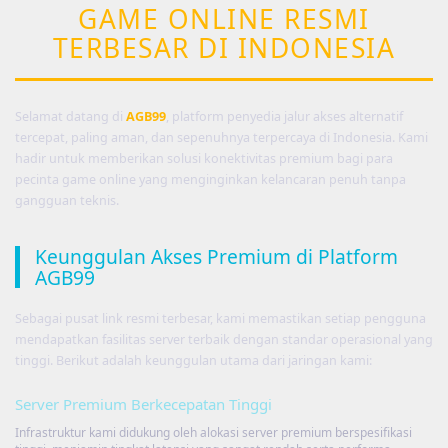
GAME ONLINE RESMI
TERBESAR DI INDONESIA
Selamat datang di
AGB99
, platform penyedia jalur akses alternatif
tercepat, paling aman, dan sepenuhnya terpercaya di Indonesia. Kami
hadir untuk memberikan solusi konektivitas premium bagi para
pecinta game online yang menginginkan kelancaran penuh tanpa
gangguan teknis.
Keunggulan Akses Premium di Platform
AGB99
Sebagai pusat link resmi terbesar, kami memastikan setiap pengguna
mendapatkan fasilitas server terbaik dengan standar operasional yang
tinggi. Berikut adalah keunggulan utama dari jaringan kami:
Server Premium Berkecepatan Tinggi
Infrastruktur kami didukung oleh alokasi server premium berspesifikasi