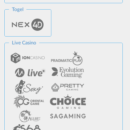
Togel
Live Casino