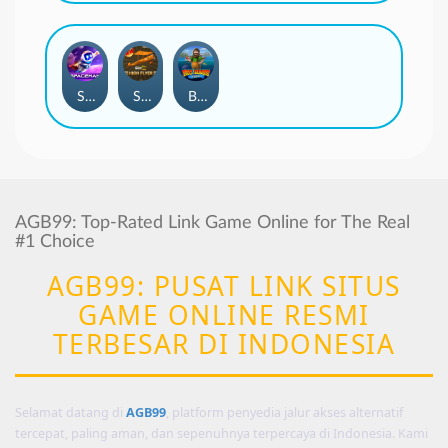
Spaceman
Slot88 High Flyer
Big Bass Crash
AGB99: Top-Rated Link Game Online for The Real
#1 Choice
AGB99: PUSAT LINK SITUS
GAME ONLINE RESMI
TERBESAR DI INDONESIA
Selamat datang di
AGB99
, platform penyedia jalur akses alternatif
tercepat, paling aman, dan sepenuhnya terpercaya di Indonesia. Kami