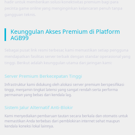
hadir untuk memberikan solusi konektivitas premium bagi para
pecinta game online yang menginginkan kelancaran penuh tanpa
gangguan teknis.
Keunggulan Akses Premium di Platform
AGB99
Sebagai pusat link resmi terbesar, kami memastikan setiap pengguna
mendapatkan fasilitas server terbaik dengan standar operasional yang
tinggi. Berikut adalah keunggulan utama dari jaringan kami:
Server Premium Berkecepatan Tinggi
Infrastruktur kami didukung oleh alokasi server premium berspesifikasi
tinggi, menjamin tingkat latensi yang sangat rendah serta performa
permainan yang bebas dari kendala lag.
Sistem Jalur Alternatif Anti-Blokir
Kami menyediakan pembaruan tautan secara berkala dan otomatis untuk
memastikan Anda terbebas dari pemblokiran internet sehat maupun
kendala koneksi lokal lainnya.