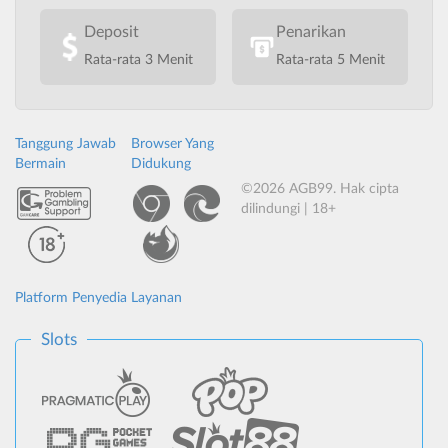
Deposit
Penarikan
Rata-rata 3 Menit
Rata-rata 5 Menit
Tanggung Jawab
Browser Yang
Bermain
Didukung
©2026 AGB99. Hak cipta
dilindungi | 18+
Platform Penyedia Layanan
Slots