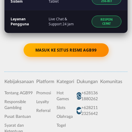
Sistem
Tablet
256-BIT
Layanan
Live Chat &
RESPON
Pengguna
Support 24 Jam
CEPAT
MASUK KE SITUS RESMI AGB99
Kebijaksanaan
Platform
Kategori
Dukungan
Komunitas
Tentang AGB99
Promosi
Hot
+628136
Games
1880262
Responsible
Loyalty
Gambling
Slots
+628211
Referral
2325642
Pusat Bantuan
Olahraga
Syarat dan
Togel
Ketentuan