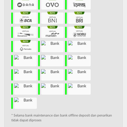
* Selama bank maintenance dan bank offline deposit dan penarikan
tidak dapat diproses