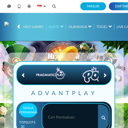
MASUK
DAFTA
IDR
12,738,755,
HOT GAMES
SLOTS
OLAHRAGA
TOGEL
LIVE 
ADVANTPLAY
SEMUA
PERMAINAN
TOP
SLOTS
20