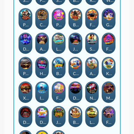
Sugar Crush
Piggy Bank Gold
Scale of Heaven: Anubis
Bunny to the Moon
Royal Ace
World Cup Final
Pirate Treasure Hunt
Crazy Bounty
Piggy Bank Gold 2
Buffalo Rush HIGHROLLER
Fighting Bull
Genie Mystery
DJ Fever
Aztec: Bonus Hunt
LABUBU: Fall In Wild
Jewel Mastermind
Squid Game 2: Mukunghwa
Firefly Hunter
PUBG2
Hungry Slime
Big Net Bass
Cat & Mouse
Aztec: Bonus Hunt 2 Xmas
Kingyo Riches
Xmas Gift Delight
Infinity Ocean
Fish Prawn Crab Bonanza
Disco 777
Nexus Gift Delight
Mace of Hercules
Dark Ritual
Disco 777 Hold and Win
Jumanji Bonanza
Book of Safari
Leprechaun’s Fortune
Fantastic Beast