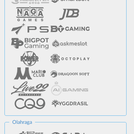
Olahraga