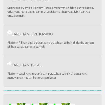
Sportsbook Gaming Platform Terbaik menawarkan lebih banyak game,
odds yang lebih tinggi, dan menyediakan pilihan yang lebih banyak
untuk pemain.
TARUHAN LIVE KASINO
Platform Pilihan bagi perusahaan-perusahaan terbaik di dunia, dengan
pilihan variasi game terbanyak
TARUHAN TOGEL
Platform togel yang menarik dari perusahan terbaik di dunia yang
menawarkan hadiah kemenangan besar