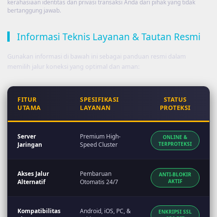
kerahasiaan identitas dan privasi transaksi Anda dari pihak yang tidak
bertanggung jawab.
Informasi Teknis Layanan & Tautan Resmi
Gunakan informasi di bawah ini sebagai panduan resmi dalam
memilih jalur koneksi yang optimal dan aman:
FITUR
SPESIFIKASI
STATUS
UTAMA
LAYANAN
PROTEKSI
Server
Premium High-
ONLINE &
Jaringan
Speed Cluster
TERPROTEKSI
Akses Jalur
Pembaruan
ANTI-BLOKIR
Alternatif
Otomatis 24/7
AKTIF
Kompatibilitas
Android, iOS, PC, &
ENKRIPSI SSL