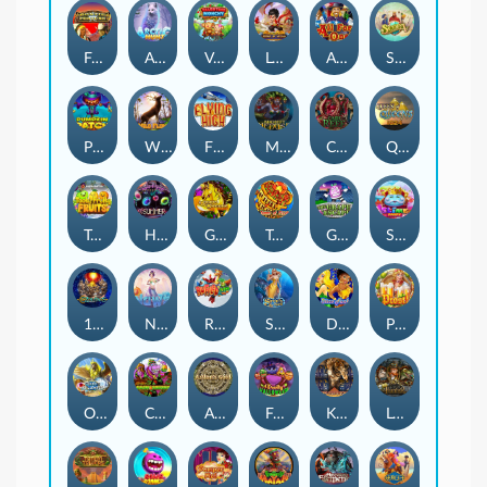
Frontier Fortunes
Arctic Hunt
Valentine Monchy
Legend Of Nezha
All For One
Scopa
Pumpkin Patch
Wild Flow
Flying High
Mighty Medusa
CashReef
Queen Of Queens 2
Tooty Fruity Fruits
Hot Hot Summer
Golden Unicorn
Tower Of Pizza
Grape Escape
Slime Party
12 Zodiacs
Nuwa
Ruffled Up
Siren's Spell
Disco Funk
Prost!
Orbs Of Atlantis
Cashosaurus
Azlangold
Fruity Halloween
King Tuts Tomb
London Hunter