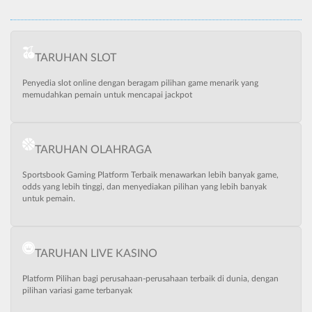
TARUHAN SLOT
Penyedia slot online dengan beragam pilihan game menarik yang
memudahkan pemain untuk mencapai jackpot
TARUHAN OLAHRAGA
Sportsbook Gaming Platform Terbaik menawarkan lebih banyak game,
odds yang lebih tinggi, dan menyediakan pilihan yang lebih banyak
untuk pemain.
TARUHAN LIVE KASINO
Platform Pilihan bagi perusahaan-perusahaan terbaik di dunia, dengan
pilihan variasi game terbanyak