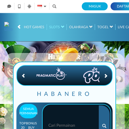
MASUK
DAFTA
IDR
12,744,209,
HOT GAMES
SLOTS
OLAHRAGA
TOGEL
LIVE 
HABANERO
SEMUA
PERMAINAN
TOP
BONUS
20
BUY