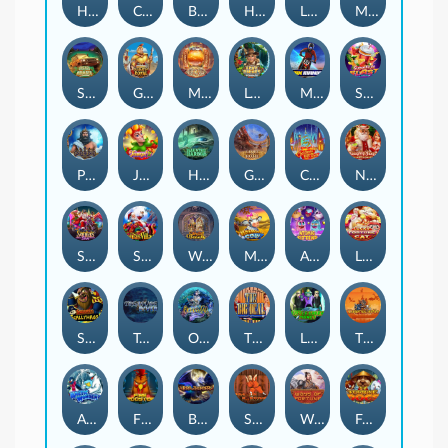
Hyper Hues
Carnival Cove
Baba Yaga
Hot Hot Fruit
Laughing Buddha
Mummy Hunter
Safari Rumble
Gladiator Royal
Mystic Rings
Love And Riches: Eldorado
MX Mania
Super Fruit Blast
Poseidon
Jump! 2
Haunted Harbor
Glory Of Rome
Christmas Gift Rush
Naughty Santa
Santa's Inn
Santa's Village
Waltz Beauty
Moo Moo Cow
Atomic Kittens
Lucky Fortune Cat
Scruffy Scallywags
Treasure Diver
Oceans Call
The Big Deal
Little Green Money
The Dragon Castle
Arctic Wonders
Fire Rooster
Bird Of Thunder
Shaolin Fortunes
Ways Of Fortune
Fortune Dogs