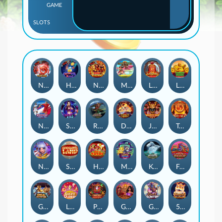
GAME
SLOTS
Nexus Koi Gate
Hot Hot Nexus
Nexus Wealth Inn
Mystic Fortune Nexus
Lucky Lucky Nexus
Laughing Buddha Nexus
Nexus Knockout Football Rush
Soju Bomb
Raiden Shogun
Daruma Impact
Japanese Mask
Taiko Beats
Nine Tails
Shoguns Land
Hey Sushi
Meow Janken
Koi Koi Treasure
Fortune Dragon Joy
Gold Koi Fortune
Lucky Durian
Prosperity Horse
Golden Taj Mahal
Genie's Showtime
5 Lucky Lions