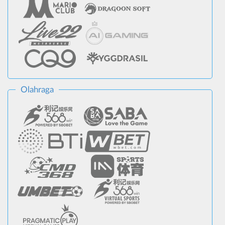
Olahraga