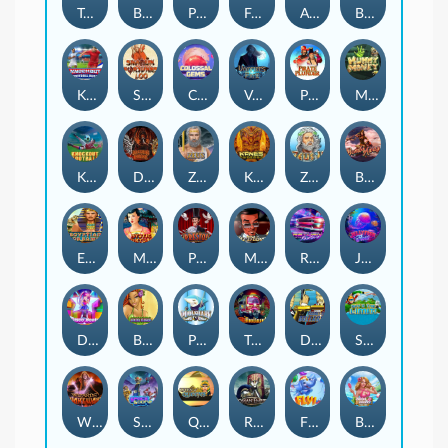
Totem Towers
Bomb Runner
Pamper Me
Fruity Mayan
Arcane Elements
Before Time Runs Out
Knockout Football Rush
Shaolin Fortunes 100
Colossal Gems
Vampire's Fate
Pirates Plunder
Mummy Money
Knockout Football
Dragons Throne
Zeus
Kane's Inferno
Zeus 2
Bombs Away
Egyptian Dreams
Mystic Fortune
Presto
Mr Bling
Return To The Feature
JellyFish Flow
Disco Beats
Bikini Island
Pool Shark
Tuk Tuk Thailand
Double O Dollars
Skys The Limit
Wizards Want War!
Space Goonz
Queen Of Queens
Roman Empire
Fly
Bikini Island Deluxe