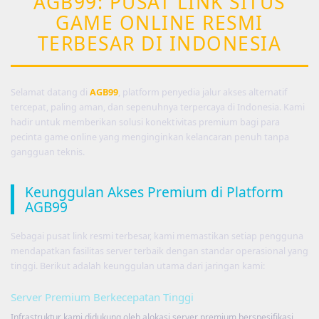
AGB99: PUSAT LINK SITUS
GAME ONLINE RESMI
TERBESAR DI INDONESIA
Selamat datang di
AGB99
, platform penyedia jalur akses alternatif
tercepat, paling aman, dan sepenuhnya terpercaya di Indonesia. Kami
hadir untuk memberikan solusi konektivitas premium bagi para
pecinta game online yang menginginkan kelancaran penuh tanpa
gangguan teknis.
Keunggulan Akses Premium di Platform
AGB99
Sebagai pusat link resmi terbesar, kami memastikan setiap pengguna
mendapatkan fasilitas server terbaik dengan standar operasional yang
tinggi. Berikut adalah keunggulan utama dari jaringan kami:
Server Premium Berkecepatan Tinggi
Infrastruktur kami didukung oleh alokasi server premium berspesifikasi